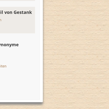
il von Gestank
h
Synonyme
iten