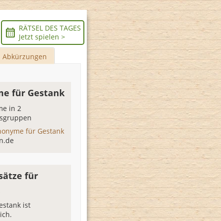
RÄTSEL DES TAGES
Jetzt spielen >
Abkürzungen
e für Gestank
e in 2
sgruppen
nonyme für Gestank
n.de
sätze für
k
estank ist
ich.