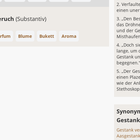
Verfault
einen uner
eruch
(Substantiv)
„Den Be
das Dröhn
und der G
rfum
Blume
Bukett
Aroma
Misthaufen
„Doch si
lange, um 
Gestank u
begegnen.
„Der Ges
einen Plaz
wie der An
Stethoskop
Synonym
Gestank
Gestank ve
Aasgestan