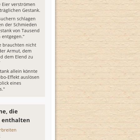
e Eier verströmen
träglichen Gestank.
suchern schlagen
en der Schmieden
estank von Tausend
 entgegen.“
e brauchten nicht
der Armut, dem
nd dem Elend zu
“
tank allein könnte
ebo-Effekt auslösen
blick eines
s."
e, die
 enthalten
rbreiten
k