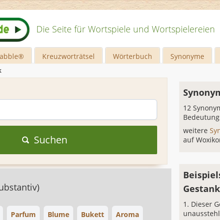
Die Seite für Wortspiele und Wortspielereien
rabble®
Kreuzworträtsel
Wörterbuch
Synonyme
k
Synonym
12 Synonym
Bedeutung
weitere
Sy
Suchen
auf Woxiko
Beispiel
ubstantiv)
Gestan
Dieser G
unausstehl
Parfum
Blume
Bukett
Aroma