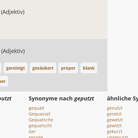
t
(Adjektiv)
r
(Adjektiv)
gereinigt
gesäubert
proper
blank
ber
putzt
Synonyme nach
geputzt
ähnliche 
gequält
genutzt
Gequassel
gesetzt
Gequatsche
gewetzt
gequetscht
gewitzt
Ger
gekürzt
gerade
ungeputzt