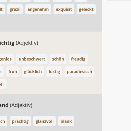
lt
grazil
angenehm
exquisit
geleckt
ichtig
(Adjektiv)
genlos
unbeschwert
schön
freudig
h
froh
glücklich
lustig
paradiesisch
ei
tend
(Adjektiv)
ich
prächtig
glanzvoll
blank