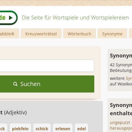
Die Seite für Wortspiele und Wortspielereien
rabble®
Kreuzworträtsel
Wörterbuch
Synonyme
Synonym
42 Synonym
Bedeutung
weitere
Sy
Suchen
auf Woxiko
Synonym
at
(Adjektiv)
enthalt
ungeputzt
herausgep
ck
piekfein
schick
erlesen
edel