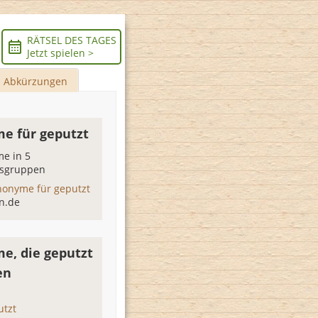
RÄTSEL DES TAGES
Jetzt spielen >
Abkürzungen
e für geputzt
e in 5
sgruppen
nonyme für geputzt
n.de
e, die geputzt
en
utzt