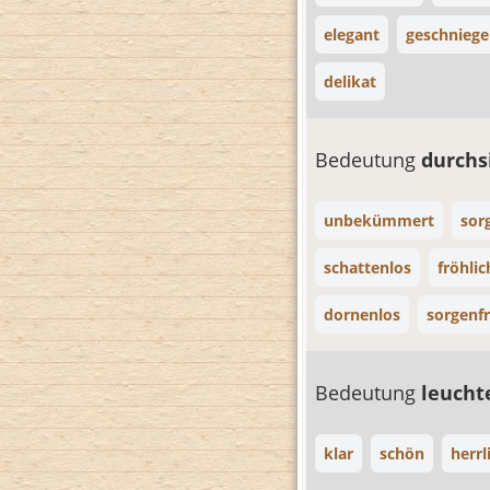
elegant
geschniege
delikat
Bedeutung
durchs
unbekümmert
sor
schattenlos
fröhlic
dornenlos
sorgenfr
Bedeutung
leuch
klar
schön
herrl