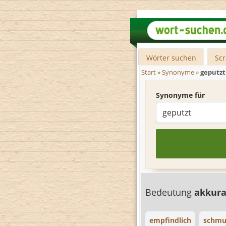
Wörter suchen
Sc
Start
»
Synonyme
»
geputzt
Synonyme für
Bedeutung
akkur
empfindlich
schmu