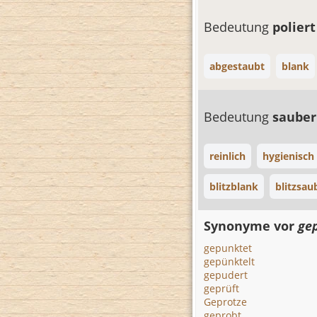
Bedeutung
polier
abgestaubt
blank
Bedeutung
saube
reinlich
hygienisch
blitzblank
blitzsau
Synonyme vor
ge
gepunktet
gepünktelt
gepudert
geprüft
Geprotze
geprobt