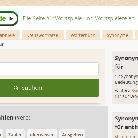
Die Seite für Wortspiele und Wortspielereien
rabble®
Kreuzworträtsel
Wörterbuch
Synonyme
ür
Synonym
für
12 Synonym
Bedeutung
Suchen
weitere
Sy
für
auf Wo
ahlen
(Verb)
Synonym
für ent
n
Zahlen
überweisen
Ausgeben
sich herge