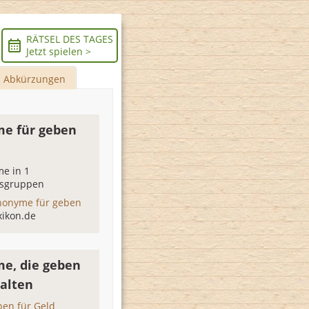
RÄTSEL DES TAGES
Jetzt spielen >
Abkürzungen
e für geben
e in 1
sgruppen
nonyme für geben
xikon.de
e, die geben
halten
ben für Geld