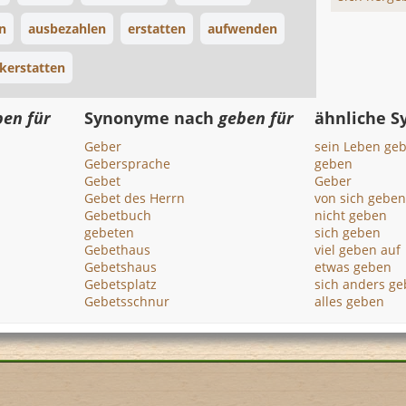
n
ausbezahlen
erstatten
aufwenden
kerstatten
ben für
Synonyme nach
geben für
ähnliche 
Geber
sein Leben ge
Gebersprache
geben
Gebet
Geber
Gebet des Herrn
von sich geben
Gebetbuch
nicht geben
gebeten
sich geben
Gebethaus
viel geben auf
Gebetshaus
etwas geben
Gebetsplatz
sich anders g
Gebetsschnur
alles geben