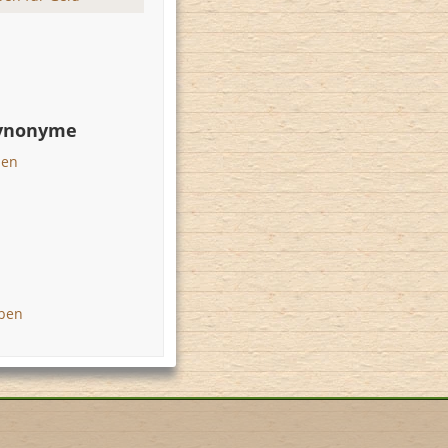
Synonyme
ben
eben