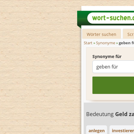
Wörter suchen
Sc
Start
»
Synonyme
»
geben f
Synonyme für
Bedeutung
Geld z
anlegen
investiere