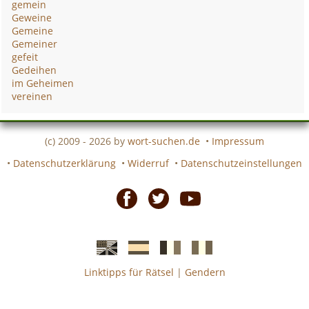
gemein
Geweine
Gemeine
Gemeiner
gefeit
Gedeihen
im Geheimen
vereinen
(c) 2009 - 2026 by
wort-suchen.de
•
Impressum
•
Datenschutzerklärung
•
Widerruf
•
Datenschutzeinstellungen
Facebook
Twitter
Youtube
Linktipps für Rätsel
|
Gendern
Englische
Spanische
französiche
italienische
wort-
wort-
Kreuzworträtsel-
Kreuzworträtsel-