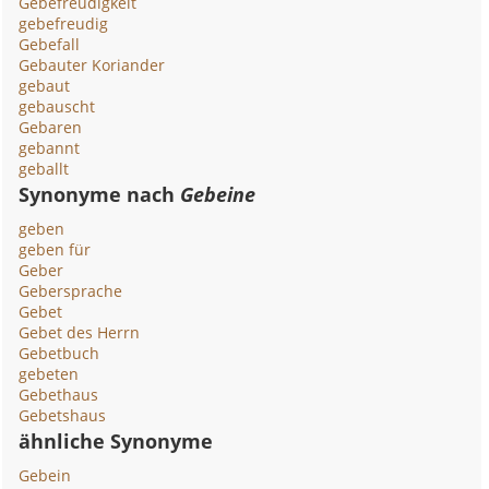
Gebefreudigkeit
gebefreudig
Gebefall
Gebauter Koriander
gebaut
gebauscht
Gebaren
gebannt
geballt
Synonyme nach
Gebeine
geben
geben für
Geber
Gebersprache
Gebet
Gebet des Herrn
Gebetbuch
gebeten
Gebethaus
Gebetshaus
ähnliche Synonyme
Gebein