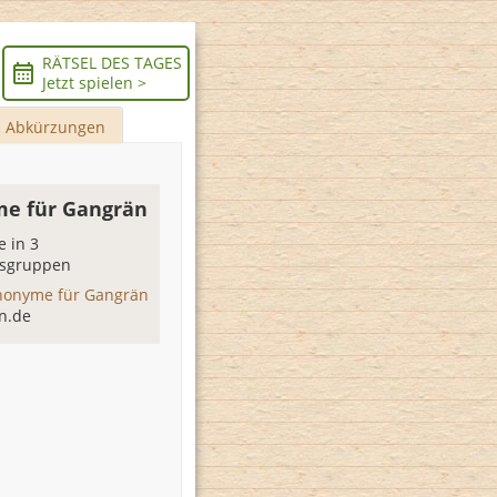
RÄTSEL DES TAGES
Jetzt spielen >
Abkürzungen
e für Gangrän
 in 3
sgruppen
nonyme für Gangrän
n.de