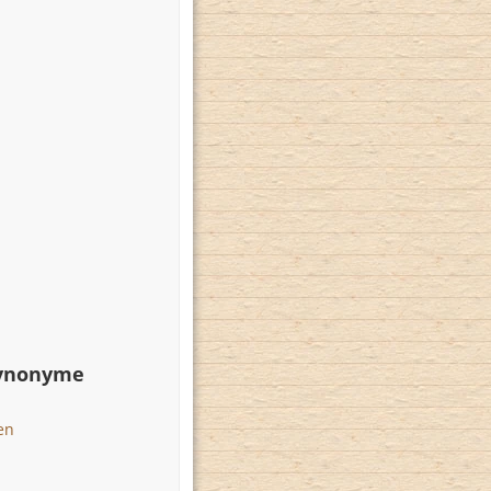
Synonyme
en