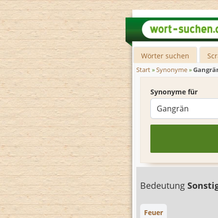
Wörter suchen
Sc
Start
»
Synonyme
»
Gangrä
Synonyme für
Bedeutung
Sonsti
Feuer