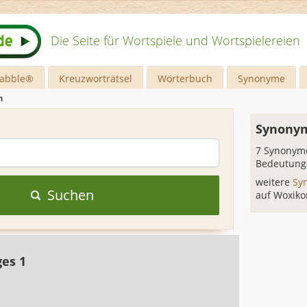
Die Seite für Wortspiele und Wortspielereien
rabble®
Kreuzworträtsel
Wörterbuch
Synonyme
n
Synonym
7 Synonyme
Bedeutung
weitere
Sy
Suchen
auf Woxiko
ges 1