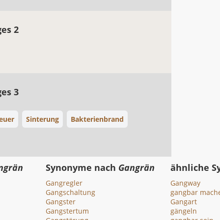
ges 2
ges 3
euer
Sinterung
Bakterienbrand
ngrän
Synonyme nach
Gangrän
ähnliche 
Gangregler
Gangway
Gangschaltung
gangbar mach
Gangster
Gangart
Gangstertum
gängeln