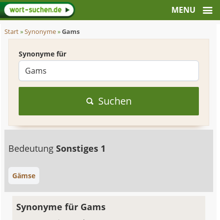
Start
»
Synonyme
»
Gams
Synonyme für
Suchen
Bedeutung
Sonstiges 1
Gämse
Synonyme für Gams