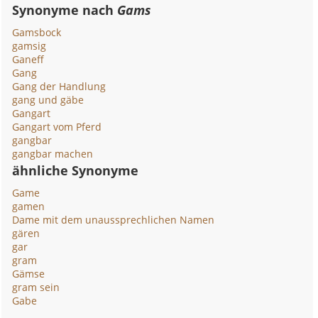
Synonyme nach
Gams
Gamsbock
gamsig
Ganeff
Gang
Gang der Handlung
gang und gäbe
Gangart
Gangart vom Pferd
gangbar
gangbar machen
ähnliche Synonyme
Game
gamen
Dame mit dem unaussprechlichen Namen
gären
gar
gram
Gämse
gram sein
Gabe