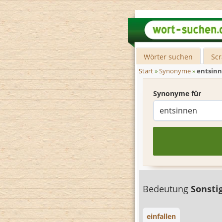
Wörter suchen
Sc
Start
»
Synonyme
»
entsin
Synonyme für
Bedeutung
Sonsti
einfallen