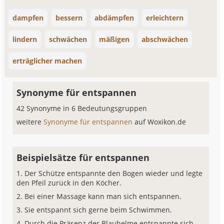
dampfen
bessern
abdämpfen
erleichtern
lindern
schwächen
mäßigen
abschwächen
erträglicher machen
Synonyme für entspannen
42 Synonyme in 6 Bedeutungsgruppen
weitere
Synonyme für entspannen
auf Woxikon.de
Beispielsätze für entspannen
Der Schütze entspannte den Bogen wieder und legte
den Pfeil zurück in den Köcher.
Bei einer Massage kann man sich entspannen.
Sie entspannt sich gerne beim Schwimmen.
Durch die Präsenz der Blauhelme entspannte sich