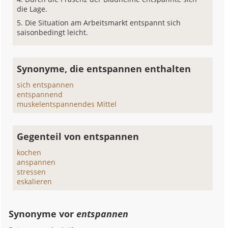
die Lage.
Die Situation am Arbeitsmarkt entspannt sich
saisonbedingt leicht.
Synonyme, die entspannen enthalten
sich entspannen
entspannend
muskelentspannendes Mittel
Gegenteil von entspannen
kochen
anspannen
stressen
eskalieren
Synonyme vor
entspannen