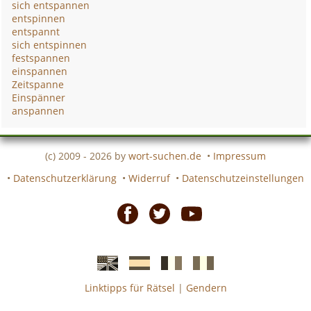
sich entspannen
entspinnen
entspannt
sich entspinnen
festspannen
einspannen
Zeitspanne
Einspänner
anspannen
(c) 2009 - 2026 by
wort-suchen.de
•
Impressum
•
Datenschutzerklärung
•
Widerruf
•
Datenschutzeinstellungen
Facebook
Twitter
Youtube
Linktipps für Rätsel
|
Gendern
Englische
Spanische
französiche
italienische