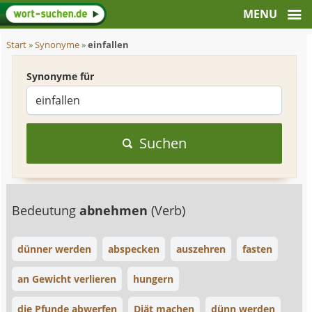
Start
»
Synonyme
»
einfallen
Synonyme für
Suchen
Bedeutung
abnehmen
(Verb)
dünner werden
abspecken
auszehren
fasten
an Gewicht verlieren
hungern
die Pfunde abwerfen
Diät machen
dünn werden