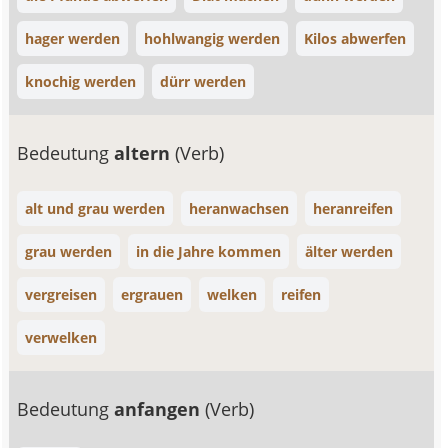
hager werden
hohlwangig werden
Kilos abwerfen
knochig werden
dürr werden
Bedeutung
altern
(Verb)
alt und grau werden
heranwachsen
heranreifen
grau werden
in die Jahre kommen
älter werden
vergreisen
ergrauen
welken
reifen
verwelken
Bedeutung
anfangen
(Verb)