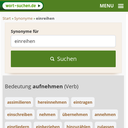
Start
»
Synonyme
»
einreihen
Synonyme für
Suchen
Bedeutung
aufnehmen
(Verb)
assimilieren
hereinnehmen
eintragen
einschreiben
nehmen
übernehmen
annehmen
eingliedern
einbeziehen
hinzuzählen
zulassen