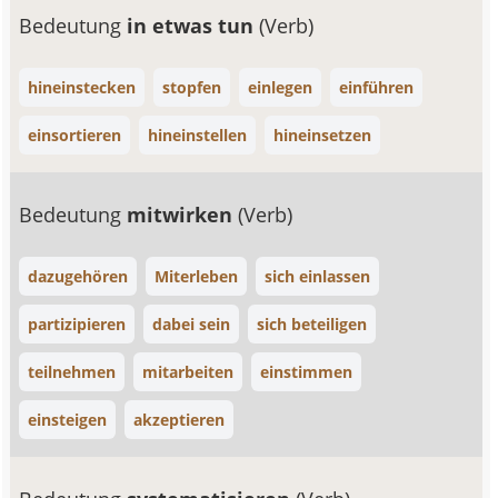
Bedeutung
in etwas tun
(Verb)
hineinstecken
stopfen
einlegen
einführen
einsortieren
hineinstellen
hineinsetzen
Bedeutung
mitwirken
(Verb)
dazugehören
Miterleben
sich einlassen
partizipieren
dabei sein
sich beteiligen
teilnehmen
mitarbeiten
einstimmen
einsteigen
akzeptieren