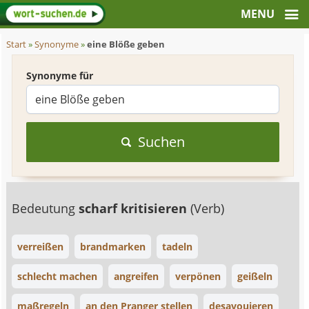
Start
»
Synonyme
»
eine Blöße geben
Synonyme für
Suchen
Bedeutung
scharf kritisieren
(Verb)
verreißen
brandmarken
tadeln
schlecht machen
angreifen
verpönen
geißeln
maßregeln
an den Pranger stellen
desavouieren