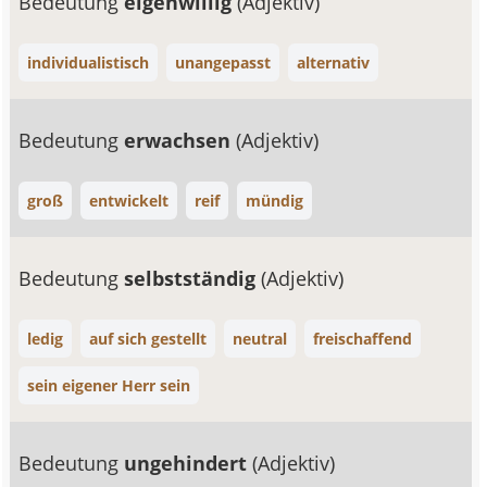
Bedeutung
eigenwillig
(Adjektiv)
individualistisch
unangepasst
alternativ
Bedeutung
erwachsen
(Adjektiv)
groß
entwickelt
reif
mündig
Bedeutung
selbstständig
(Adjektiv)
ledig
auf sich gestellt
neutral
freischaffend
sein eigener Herr sein
Bedeutung
ungehindert
(Adjektiv)