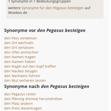
1 Synonyme in 1 Bedeutungsgruppen
weitere
Synonyme für den Pegasus besteigen
auf
Woxikon.de
Synonyme vor
den Pegasus besteigen
den Pass vorweisen
den Ort wechseln
den Ort verlassen
den Ofen anmachen
den Namen tragen
den Namen haben
den Nagel auf den Kopf treffen
den Nacken beugen
den Nachweis führen
den Mut verlieren lassen
Synonyme nach
den Pegasus besteigen
den Pegasus reiten
den Pfennig dreimal herumdrehen
den Platz ändern
den Preis davontragen