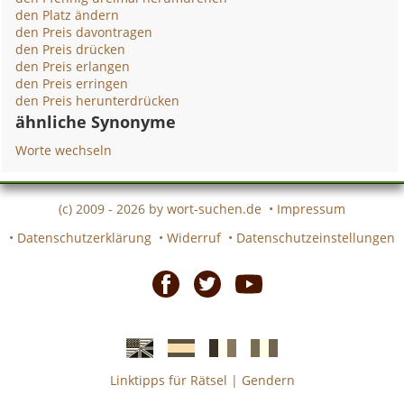
den Platz ändern
den Preis davontragen
den Preis drücken
den Preis erlangen
den Preis erringen
den Preis herunterdrücken
ähnliche Synonyme
Worte wechseln
(c) 2009 - 2026 by
wort-suchen.de
•
Impressum
•
Datenschutzerklärung
•
Widerruf
•
Datenschutzeinstellungen
Facebook
Twitter
Youtube
Linktipps für Rätsel
|
Gendern
Englische
Spanische
französiche
italienische