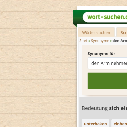
Wörter suchen
Sc
Start
»
Synonyme
»
den Ar
Synonyme für
Bedeutung
sich e
unterhaken
einhen