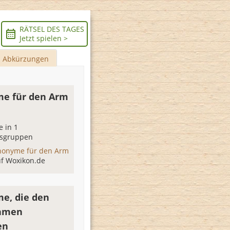
RÄTSEL DES TAGES
Jetzt spielen >
Abkürzungen
e für den Arm
n
 in 1
sgruppen
nonyme für den Arm
uf Woxikon.de
e, die den
hmen
en