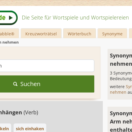
Die Seite für Wortspiele und Wortspielereien
rabble®
Kreuzworträtsel
Wörterbuch
Synonyme
m nehmen
Synonym
nehme
3 Synonyme
Bedeutung
Suchen
weitere
Sy
nehmen
a
inhängen
(Verb)
Synonym
Arm ne
keln
sich einhaken
enthalt