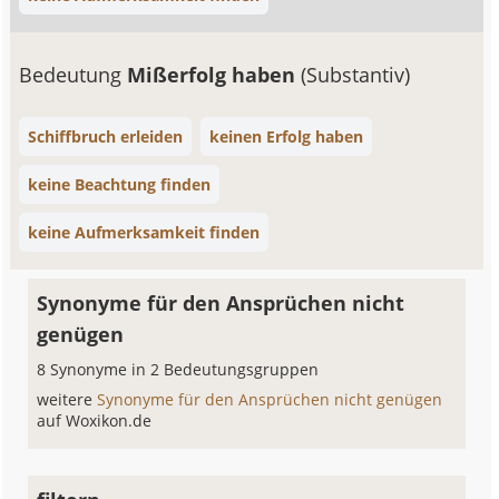
Bedeutung
Mißerfolg haben
(Substantiv)
Schiffbruch erleiden
keinen Erfolg haben
keine Beachtung finden
keine Aufmerksamkeit finden
Synonyme für den Ansprüchen nicht
genügen
8 Synonyme in 2 Bedeutungsgruppen
weitere
Synonyme für den Ansprüchen nicht genügen
auf Woxikon.de