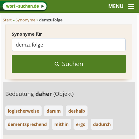
Start
»
Synonyme
»
demzufolge
Synonyme für
Suchen
Bedeutung
daher
(Objekt)
logischerweise
darum
deshalb
dementsprechend
mithin
ergo
dadurch