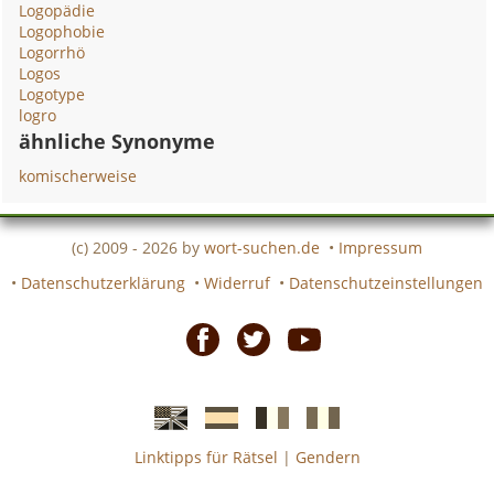
Logopädie
Logophobie
Logorrhö
Logos
Logotype
logro
ähnliche Synonyme
komischerweise
(c) 2009 - 2026 by
wort-suchen.de
•
Impressum
•
Datenschutzerklärung
•
Widerruf
•
Datenschutzeinstellungen
Facebook
Twitter
Youtube
Linktipps für Rätsel
|
Gendern
Englische
Spanische
französiche
italienische