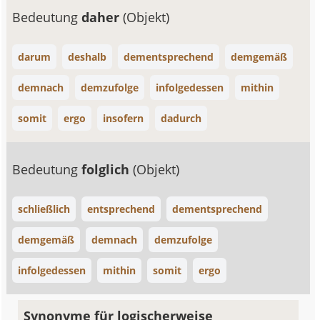
Bedeutung
daher
(Objekt)
darum
deshalb
dementsprechend
demgemäß
demnach
demzufolge
infolgedessen
mithin
somit
ergo
insofern
dadurch
Bedeutung
folglich
(Objekt)
schließlich
entsprechend
dementsprechend
demgemäß
demnach
demzufolge
infolgedessen
mithin
somit
ergo
Synonyme für logischerweise