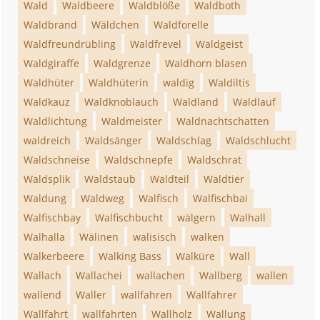
Wald
Waldbeere
Waldblöße
Waldboth
Waldbrand
Wäldchen
Waldforelle
Waldfreundrübling
Waldfrevel
Waldgeist
Waldgiraffe
Waldgrenze
Waldhorn blasen
Waldhüter
Waldhüterin
waldig
Waldiltis
Waldkauz
Waldknoblauch
Waldland
Waldlauf
Waldlichtung
Waldmeister
Waldnachtschatten
waldreich
Waldsänger
Waldschlag
Waldschlucht
Waldschneise
Waldschnepfe
Waldschrat
Waldsplik
Waldstaub
Waldteil
Waldtier
Waldung
Waldweg
Walfisch
Walfischbai
Walfischbay
Walfischbucht
wälgern
Walhall
Walhalla
Wälinen
walisisch
walken
Walkerbeere
Walking Bass
Walküre
Wall
Wallach
Wallachei
wallachen
Wallberg
wallen
wallend
Waller
wallfahren
Wallfahrer
Wallfahrt
wallfahrten
Wallholz
Wallung