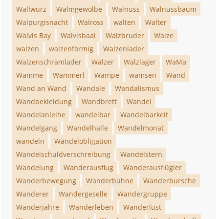
Wallwurz
Walmgewölbe
Walnuss
Walnussbaum
Walpurgisnacht
Walross
walten
Walter
Walvis Bay
Walvisbaai
Walzbruder
Walze
walzen
walzenförmig
Walzenlader
Walzenschrämlader
Wälzer
Wälzlager
WaMa
Wamme
Wammerl
Wampe
wamsen
Wand
Wand an Wand
Wandale
Wandalismus
Wandbekleidung
Wandbrett
Wandel
Wandelanleihe
wandelbar
Wandelbarkeit
Wandelgang
Wandelhalle
Wandelmonat
wandeln
Wandelobligation
Wandelschuldverschreibung
Wandelstern
Wandelung
Wanderausflug
Wanderausflügler
Wanderbewegung
Wanderbühne
Wanderbursche
Wanderer
Wandergeselle
Wandergruppe
Wanderjahre
Wanderleben
Wanderlust