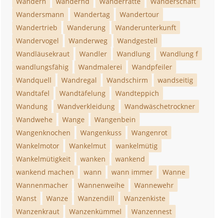
Wandern
wandernd
Wanderratte
Wanderschaft
Wandersmann
Wandertag
Wandertour
Wandertrieb
Wanderung
Wanderunterkunft
Wandervogel
Wanderweg
Wandgestell
Wandläusekraut
Wandler
Wandlung
Wandlung f
wandlungsfähig
Wandmalerei
Wandpfeiler
Wandquell
Wandregal
Wandschirm
wandseitig
Wandtafel
Wandtäfelung
Wandteppich
Wandung
Wandverkleidung
Wandwäschetrockner
Wandwehe
Wange
Wangenbein
Wangenknochen
Wangenkuss
Wangenrot
Wankelmotor
Wankelmut
wankelmütig
Wankelmütigkeit
wanken
wankend
wankend machen
wann
wann immer
Wanne
Wannenmacher
Wannenweihe
Wannewehr
Wanst
Wanze
Wanzendill
Wanzenkiste
Wanzenkraut
Wanzenkümmel
Wanzennest