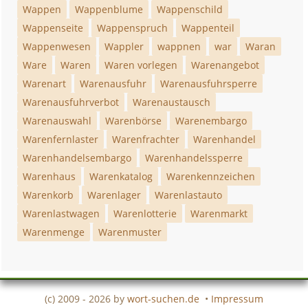
Wappen
Wappenblume
Wappenschild
Wappenseite
Wappenspruch
Wappenteil
Wappenwesen
Wappler
wappnen
war
Waran
Ware
Waren
Waren vorlegen
Warenangebot
Warenart
Warenausfuhr
Warenausfuhrsperre
Warenausfuhrverbot
Warenaustausch
Warenauswahl
Warenbörse
Warenembargo
Warenfernlaster
Warenfrachter
Warenhandel
Warenhandelsembargo
Warenhandelssperre
Warenhaus
Warenkatalog
Warenkennzeichen
Warenkorb
Warenlager
Warenlastauto
Warenlastwagen
Warenlotterie
Warenmarkt
Warenmenge
Warenmuster
(c) 2009 - 2026 by
wort-suchen.de
•
Impressum