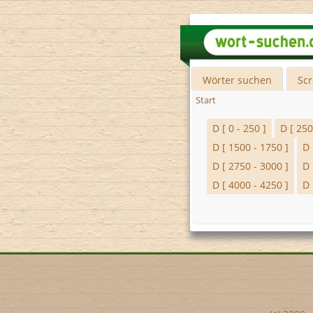
Wörter suchen
Sc
Start
D [ 0 - 250 ]
D [ 250
D [ 1500 - 1750 ]
D 
D [ 2750 - 3000 ]
D 
D [ 4000 - 4250 ]
D 