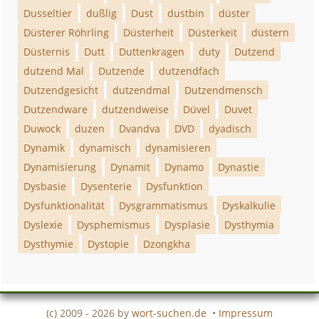
Dusseltier
dußlig
Dust
dustbin
düster
Düsterer Röhrling
Düsterheit
Düsterkeit
düstern
Düsternis
Dutt
Duttenkragen
duty
Dutzend
dutzend Mal
Dutzende
dutzendfach
Dutzendgesicht
dutzendmal
Dutzendmensch
Dutzendware
dutzendweise
Düvel
Duvet
Duwock
duzen
Dvandva
DVD
dyadisch
Dynamik
dynamisch
dynamisieren
Dynamisierung
Dynamit
Dynamo
Dynastie
Dysbasie
Dysenterie
Dysfunktion
Dysfunktionalität
Dysgrammatismus
Dyskalkulie
Dyslexie
Dysphemismus
Dysplasie
Dysthymia
Dysthymie
Dystopie
Dzongkha
(c) 2009 - 2026 by
wort-suchen.de
•
Impressum