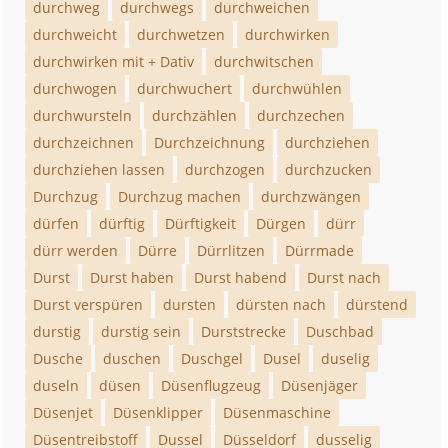
durchweg
durchwegs
durchweichen
durchweicht
durchwetzen
durchwirken
durchwirken mit + Dativ
durchwitschen
durchwogen
durchwuchert
durchwühlen
durchwursteln
durchzählen
durchzechen
durchzeichnen
Durchzeichnung
durchziehen
durchziehen lassen
durchzogen
durchzucken
Durchzug
Durchzug machen
durchzwängen
dürfen
dürftig
Dürftigkeit
Dürgen
dürr
dürr werden
Dürre
Dürrlitzen
Dürrmade
Durst
Durst haben
Durst habend
Durst nach
Durst verspüren
dursten
dürsten nach
dürstend
durstig
durstig sein
Durststrecke
Duschbad
Dusche
duschen
Duschgel
Dusel
duselig
duseln
düsen
Düsenflugzeug
Düsenjäger
Düsenjet
Düsenklipper
Düsenmaschine
Düsentreibstoff
Dussel
Düsseldorf
dusselig