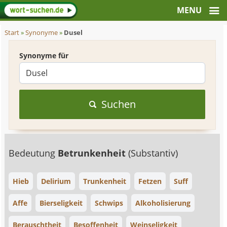
Start
»
Synonyme
»
Dusel
Synonyme für
Suchen
Bedeutung
Betrunkenheit
(Substantiv)
Hieb
Delirium
Trunkenheit
Fetzen
Suff
Affe
Bierseligkeit
Schwips
Alkoholisierung
Berauschtheit
Besoffenheit
Weinseligkeit