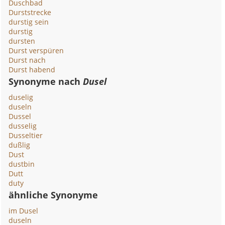
Duschbad
Durststrecke
durstig sein
durstig
dursten
Durst verspüren
Durst nach
Durst habend
Synonyme nach
Dusel
duselig
duseln
Dussel
dusselig
Dusseltier
dußlig
Dust
dustbin
Dutt
duty
ähnliche Synonyme
im Dusel
duseln