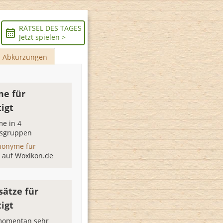
RÄTSEL DES TAGES
Jetzt spielen >
Abkürzungen
e für
igt
e in 4
sgruppen
nonyme für
t
auf Woxikon.de
sätze für
igt
 momentan sehr