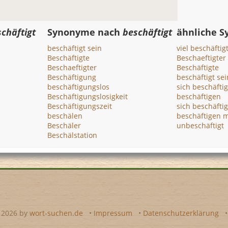
chäftigt
Synonyme nach
beschäftigt
ähnliche 
beschäftigt sein
viel beschäftig
Beschäftigte
Beschaeftigter
Beschaeftigter
Beschäftigte
Beschäftigung
beschäftigt sei
beschäftigungslos
sich beschäfti
Beschäftigungslosigkeit
beschäftigen
Beschäftigungszeit
sich beschäfti
beschälen
beschäftigen m
Beschäler
unbeschäftigt
Beschälstation
- 2026 by
wort-suchen.de
•
Impressum
•
Datenschutzerklärung