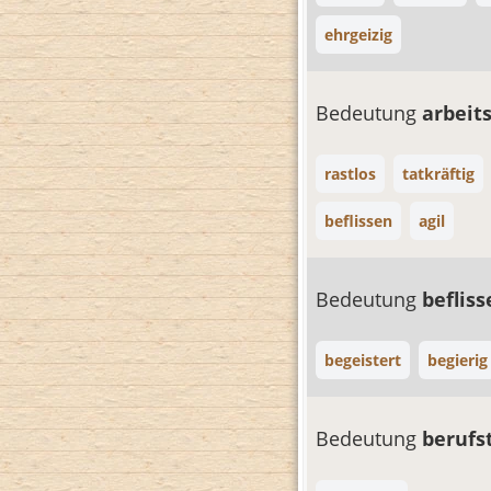
ehrgeizig
Bedeutung
arbei
rastlos
tatkräftig
beflissen
agil
Bedeutung
beflis
begeistert
begierig
Bedeutung
berufs