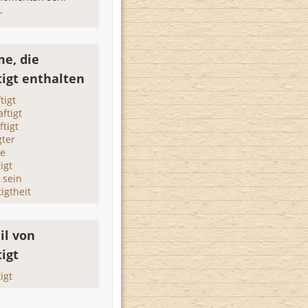
.
e, die
tigt enthalten
tigt
ftigt
ftigt
gter
te
igt
 sein
igtheit
il von
igt
igt