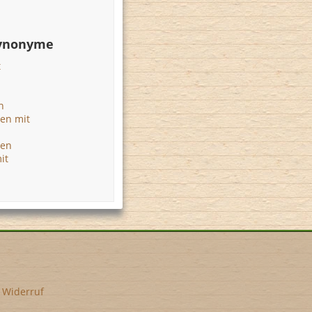
Synonyme
t
n
gen mit
gen
it
•
Widerruf