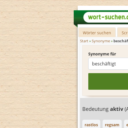
Wörter suchen
Sc
Start
»
Synonyme
»
beschäf
Synonyme für
Bedeutung
aktiv
(
rastlos
regsam
e