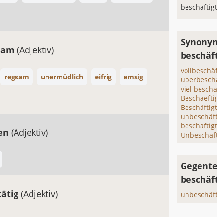
beschäftigt
Synonym
tsam
(Adjektiv)
beschäf
vollbeschäf
regsam
unermüdlich
eifrig
emsig
überbeschä
viel beschä
Beschaefti
Beschäftig
unbeschäft
beschäftigt
sen
(Adjektiv)
Unbeschäft
Gegente
beschäft
tätig
(Adjektiv)
unbeschäft