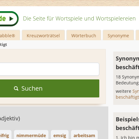
Die Seite für Wortspiele und Wortspielereien
rabble®
Kreuzworträtsel
Wörterbuch
Synonyme
tigt
Synonym
beschäft
18 Synonym
Bedeutung
Suchen
weitere
Sy
beschäftig
Adjektiv)
Beispiel
beschäft
ifrig
nimmermüde
emsig
arbeitsam
Ich bin