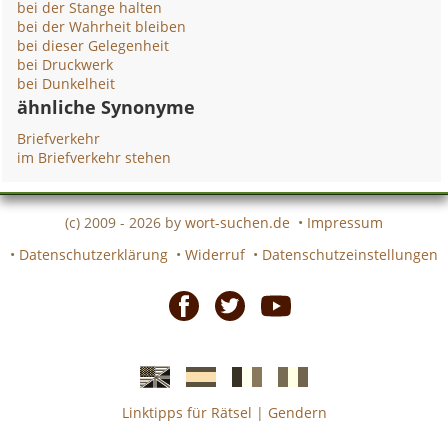
bei der Stange halten
bei der Wahrheit bleiben
bei dieser Gelegenheit
bei Druckwerk
bei Dunkelheit
ähnliche Synonyme
Briefverkehr
im Briefverkehr stehen
(c) 2009 - 2026 by
wort-suchen.de
•
Impressum
•
Datenschutzerklärung
•
Widerruf
•
Datenschutzeinstellungen
Facebook
Twitter
Youtube
Linktipps für Rätsel
|
Gendern
Englische
Spanische
französiche
italienische