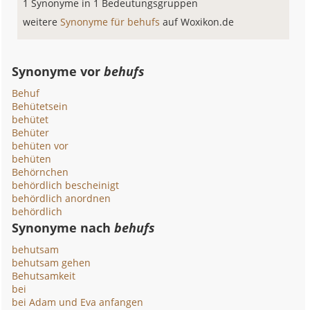
1 Synonyme in 1 Bedeutungsgruppen
weitere
Synonyme für behufs
auf Woxikon.de
Synonyme vor
behufs
Behuf
Behütetsein
behütet
Behüter
behüten vor
behüten
Behörnchen
behördlich bescheinigt
behördlich anordnen
behördlich
Synonyme nach
behufs
behutsam
behutsam gehen
Behutsamkeit
bei
bei Adam und Eva anfangen