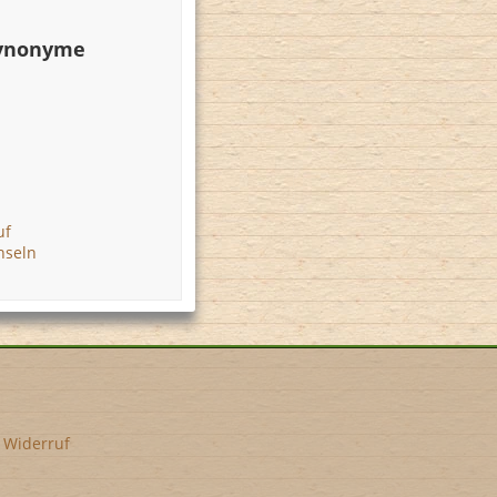
Synonyme
uf
hseln
•
Widerruf