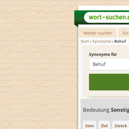
Wörter suchen
Sc
Start
»
Synonyme
»
Behuf
Synonyme für
Bedeutung
Sonsti
Sinn
Ziel
Zweck