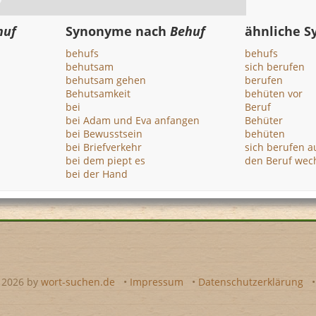
huf
Synonyme nach
Behuf
ähnliche 
behufs
behufs
behutsam
sich berufen
behutsam gehen
berufen
Behutsamkeit
behüten vor
bei
Beruf
bei Adam und Eva anfangen
Behüter
bei Bewusstsein
behüten
bei Briefverkehr
sich berufen a
bei dem piept es
den Beruf wec
bei der Hand
- 2026 by
wort-suchen.de
•
Impressum
•
Datenschutzerklärung