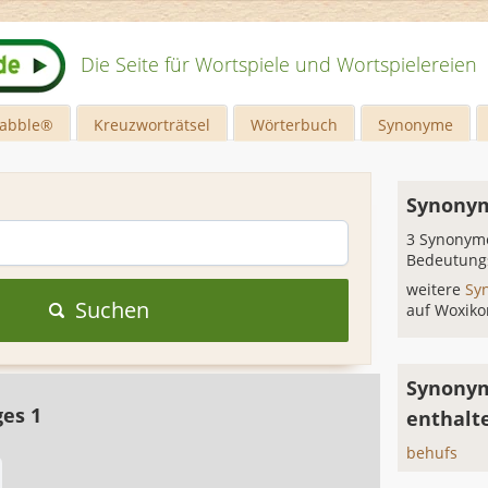
Die Seite für Wortspiele und Wortspielereien
rabble®
Kreuzworträtsel
Wörterbuch
Synonyme
Synonym
3 Synonyme
Bedeutung
weitere
Sy
Suchen
auf Woxiko
Synonym
ges 1
enthalt
behufs