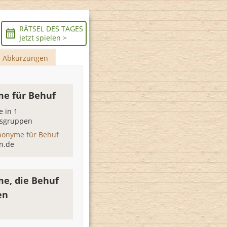
RÄTSEL DES TAGES
Jetzt spielen >
Abkürzungen
e für Behuf
 in 1
sgruppen
nonyme für Behuf
n.de
e, die Behuf
en