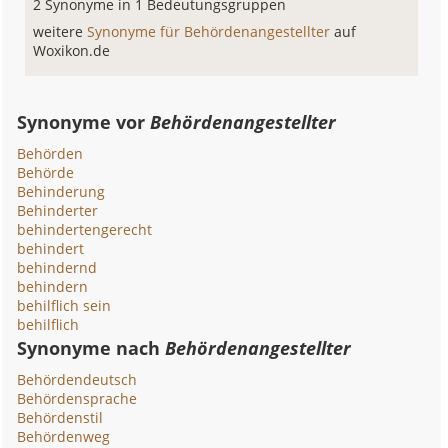
2 Synonyme in 1 Bedeutungsgruppen
weitere
Synonyme für Behördenangestellter
auf
Woxikon.de
Synonyme vor
Behördenangestellter
Behörden
Behörde
Behinderung
Behinderter
behindertengerecht
behindert
behindernd
behindern
behilflich sein
behilflich
Synonyme nach
Behördenangestellter
Behördendeutsch
Behördensprache
Behördenstil
Behördenweg