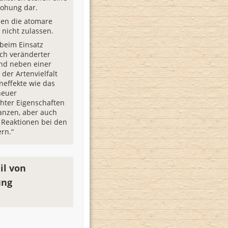
ohung dar.
nen die atomare
nicht zulassen.
 beim Einsatz
ch veränderter
ind neben einer
der Artenvielfalt
effekte wie das
neuer
hter Eigenschaften
lanzen, aber auch
e Reaktionen bei den
rn.“
il von
ung