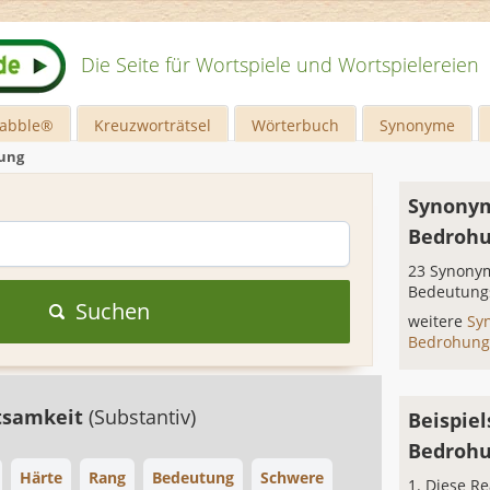
Die Seite für Wortspiele und Wortspielereien
rabble®
Kreuzworträtsel
Wörterbuch
Synonyme
ung
Synonym
Bedroh
23 Synonym
Bedeutung
Suchen
weitere
Sy
Bedrohun
tsamkeit
(Substantiv)
Beispiel
Bedroh
Härte
Rang
Bedeutung
Schwere
Diese Re