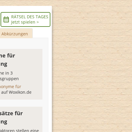
RÄTSEL DES TAGES
Jetzt spielen >
Abkürzungen
e für
ung
e in 3
sgruppen
nonyme für
g
auf Woxikon.de
sätze für
ung
aktoren stellen eine