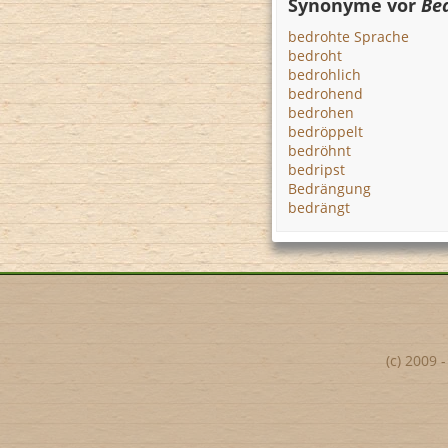
Synonyme vor
Be
bedrohte Sprache
bedroht
bedrohlich
bedrohend
bedrohen
bedröppelt
bedröhnt
bedripst
Bedrängung
bedrängt
(c) 2009 