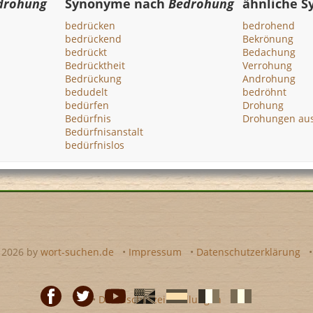
drohung
Synonyme nach
Bedrohung
ähnliche 
bedrücken
bedrohend
bedrückend
Bekrönung
bedrückt
Bedachung
Bedrücktheit
Verrohung
Bedrückung
Androhung
bedudelt
bedröhnt
bedürfen
Drohung
Bedürfnis
Drohungen au
Bedürfnisanstalt
bedürfnislos
- 2026 by
wort-suchen.de
•
Impressum
•
Datenschutzerklärung
•
Datenschutzeinstellungen