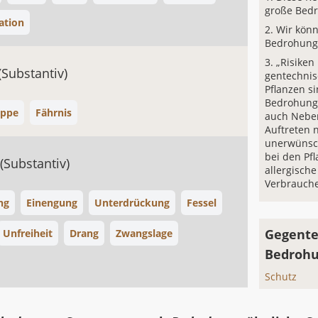
große Bedr
ation
Wir kön
Bedrohung 
„Risiken
(Substantiv)
gentechnis
Pflanzen s
Bedrohung 
ippe
Fährnis
auch Neben
Auftreten 
unerwünsc
bei den Pf
(Substantiv)
allergisch
Verbrauche
ng
Einengung
Unterdrückung
Fessel
Gegente
Unfreiheit
Drang
Zwangslage
Bedroh
Schutz