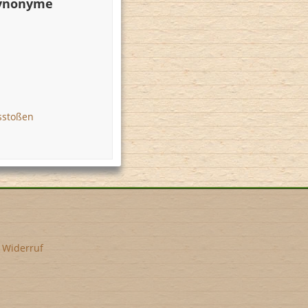
Synonyme
sstoßen
•
Widerruf