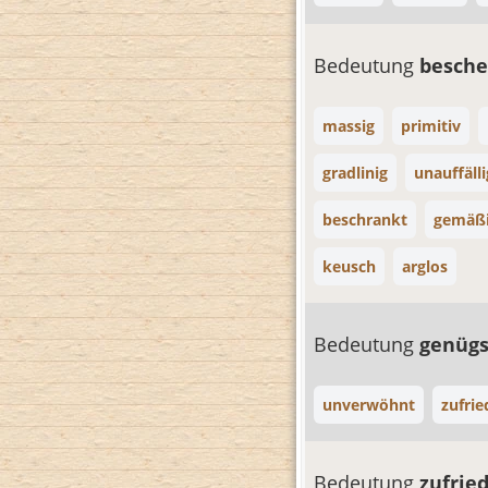
Bedeutung
besch
massig
primitiv
gradlinig
unauffälli
beschrankt
gemäßi
keusch
arglos
Bedeutung
genüg
unverwöhnt
zufri
Bedeutung
zufrie