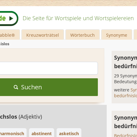
Die Seite für Wortspiele und Wortspielereien
rabble®
Kreuzworträtsel
Wörterbuch
Synonyme
islos
Synonym
bedürfn
29 Synonym
Bedeutung
Suchen
weitere
Sy
bedürfnisl
chslos
(Adjektiv)
Synonym
bedürfn
harmonisch
abstinent
asketisch
Bedürfnislo