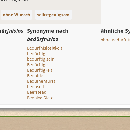
ohne Wunsch
selbstgenügsam
ürfnislos
Synonyme nach
ähnliche 
bedürfnislos
ohne Bedürfni
Bedürfnislosigkeit
bedürftig
bedürftig sein
Bedürftiger
Bedürftigkeit
Beduide
Beduinenfürst
beduselt
Beefsteak
Beehive State