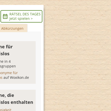
RÄTSEL DES TAGES
Jetzt spielen >
Abkürzungen
e für
islos
e in 4
sgruppen
nonyme für
os
auf Woxikon.de
e, die
islos enthalten
sigkeit