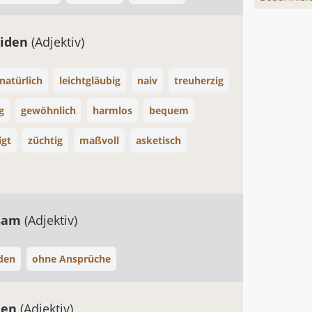
eiden
(Adjektiv)
natürlich
leichtgläubig
naiv
treuherzig
g
gewöhnlich
harmlos
bequem
gt
züchtig
maßvoll
asketisch
sam
(Adjektiv)
eden
ohne Ansprüche
den
(Adjektiv)