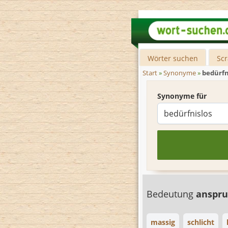
Wörter suchen
Sc
Start
»
Synonyme
»
bedürfn
Synonyme für
Bedeutung
anspru
massig
schlicht