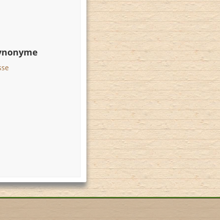
Synonyme
sse