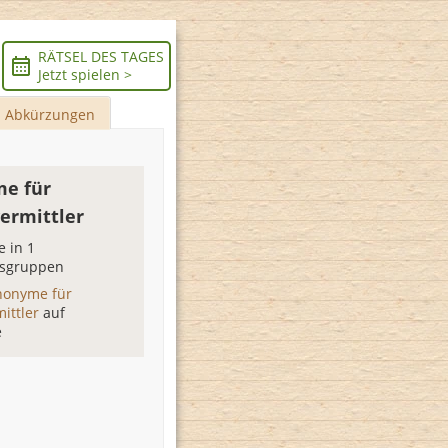
RÄTSEL DES TAGES
Jetzt spielen >
Abkürzungen
e für
vermittler
 in 1
sgruppen
nonyme für
mittler
auf
e