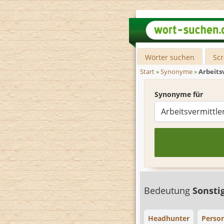
Wörter suchen
Sc
Start
»
Synonyme
»
Arbeits
Synonyme für
Bedeutung
Sonsti
Headhunter
Person