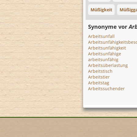
Müßigkeit
Müßigg
Synonyme vor
Arb
Arbeitsunfall
Arbeitsunfähigkeitsbes
Arbeitsunfähigkeit
Arbeitsunfähige
arbeitsunfähig
Arbeitsüberlastung
Arbeitstisch
Arbeitstier
Arbeitstag
Arbeitssuchender