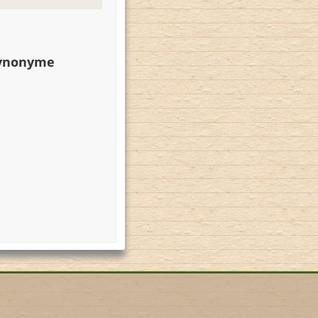
Synonyme