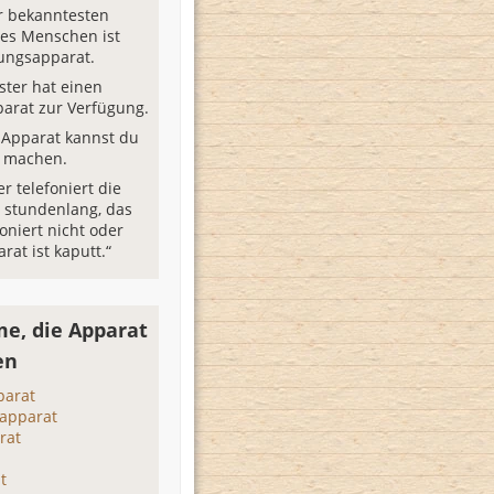
r bekanntesten
es Menschen ist
ungsapparat.
ster hat einen
arat zur Verfügung.
 Apparat kannst du
r machen.
r telefoniert die
 stundenlang, das
oniert nicht oder
rat ist kaputt.“
e, die Apparat
en
parat
sapparat
rat
t