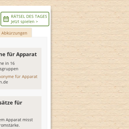
RÄTSEL DES TAGES
Jetzt spielen >
Abkürzungen
e für Apparat
e in 16
sgruppen
nonyme für Apparat
n.de
sätze für
em Apparat misst
romstärke.