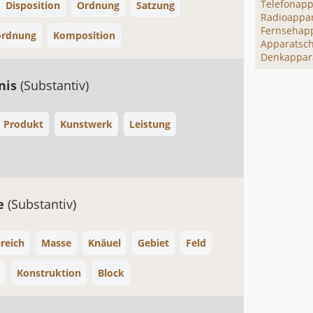
Telefonapp
Disposition
Ordnung
Satzung
Radioappa
Fernsehap
ordnung
Komposition
Apparatsch
Denkappar
nis
(Substantiv)
Produkt
Kunstwerk
Leistung
de
(Substantiv)
reich
Masse
Knäuel
Gebiet
Feld
Konstruktion
Block