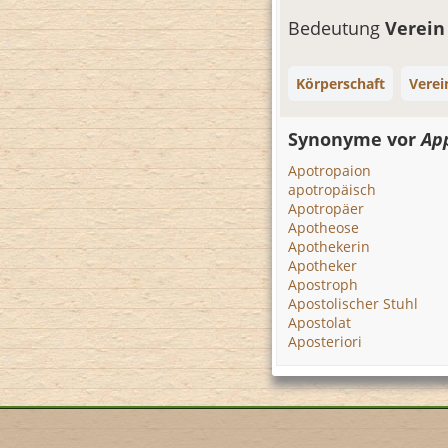
Bedeutung
Verei
Körperschaft
Verei
Synonyme vor
Ap
Apotropaion
apotropäisch
Apotropäer
Apotheose
Apothekerin
Apotheker
Apostroph
Apostolischer Stuhl
Apostolat
Aposteriori