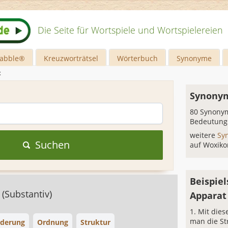
Die Seite für Wortspiele und Wortspielereien
rabble®
Kreuzworträtsel
Wörterbuch
Synonyme
t
Synonym
80 Synonym
Bedeutung
weitere
Sy
Suchen
auf Woxiko
Beispiel
e
(Substantiv)
Apparat
Mit dies
man die St
ederung
Ordnung
Struktur