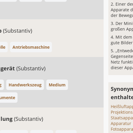
Einer de
Apparate d
der Beweg
Der Mini
großen App
b
(Substantiv)
Mit dem
gute Bilde
lle
Antriebsmaschine
„Entwede
Gegenseite
Netz funkti
sgerät
(Substantiv)
dieser Appa
g
Handwerkszeug
Medium
Synonym
enthalt
rumente
Heißluftap
Projektion
Staatsappa
llung
(Substantiv)
Apparatur
Fotoappara