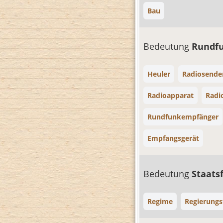
Bau
Bedeutung
Rundf
Heuler
Radiosende
Radioapparat
Radi
Rundfunkempfänger
Empfangsgerät
Bedeutung
Staat
Regime
Regierung