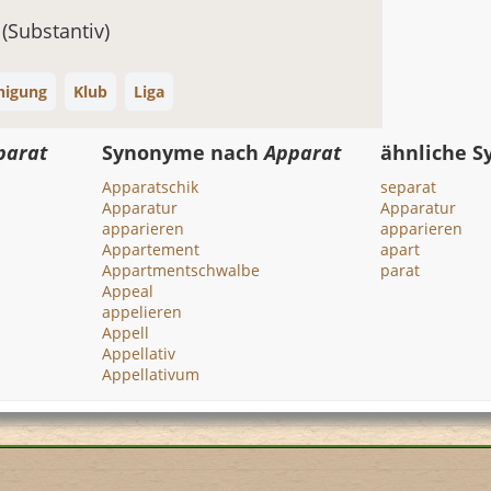
n
(Substantiv)
nigung
Klub
Liga
parat
Synonyme nach
Apparat
ähnliche 
Apparatschik
separat
Apparatur
Apparatur
apparieren
apparieren
Appartement
apart
Appartmentschwalbe
parat
Appeal
appelieren
Appell
Appellativ
Appellativum