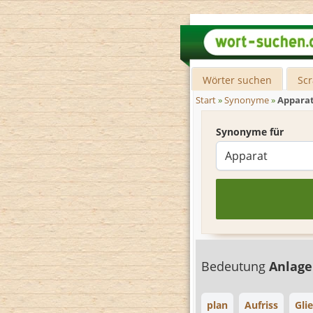
Wörter suchen
Sc
Start
»
Synonyme
»
Appara
Synonyme für
Bedeutung
Anlag
plan
Aufriss
Gli