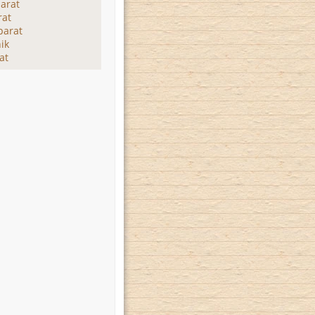
arat
rat
parat
ik
at