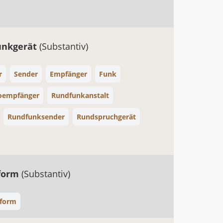
unkgerät
(Substantiv)
r
Sender
Empfänger
Funk
oempfänger
Rundfunkanstalt
Rundfunksender
Rundspruchgerät
sform
(Substantiv)
sform