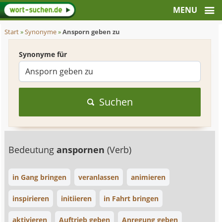
Start
»
Synonyme
»
Ansporn geben zu
Synonyme für
Suchen
Bedeutung
anspornen
(Verb)
in Gang bringen
veranlassen
animieren
inspirieren
initiieren
in Fahrt bringen
aktivieren
Auftrieb geben
Anregung geben