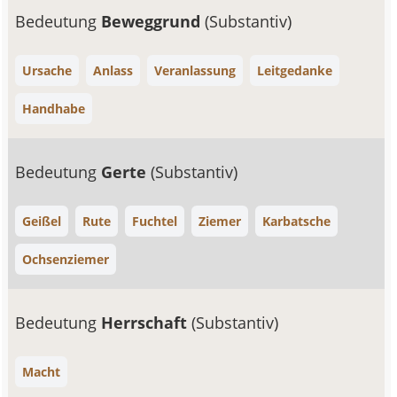
Bedeutung
Beweggrund
(Substantiv)
Ursache
Anlass
Veranlassung
Leitgedanke
Handhabe
Bedeutung
Gerte
(Substantiv)
Geißel
Rute
Fuchtel
Ziemer
Karbatsche
Ochsenziemer
Bedeutung
Herrschaft
(Substantiv)
Macht