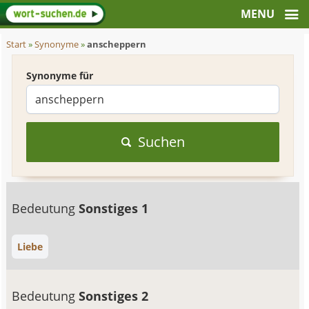
Start
»
Synonyme
»
anscheppern
Synonyme für
Suchen
Bedeutung
Sonstiges 1
Liebe
Bedeutung
Sonstiges 2