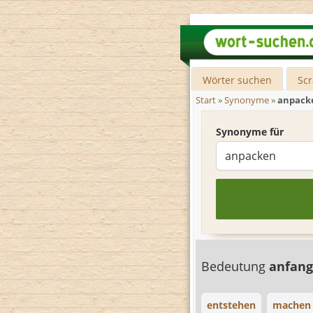
Wörter suchen
Sc
Start
»
Synonyme
»
anpack
Synonyme für
Bedeutung
anfan
entstehen
machen