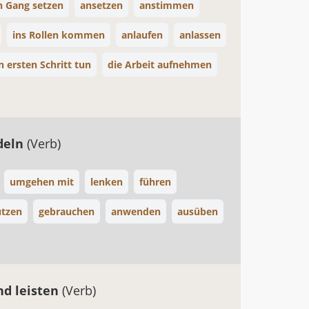
n Gang setzen
ansetzen
anstimmen
ins Rollen kommen
anlaufen
anlassen
n ersten Schritt tun
die Arbeit aufnehmen
deln
(Verb)
umgehen mit
lenken
führen
tzen
gebrauchen
anwenden
ausüben
nd leisten
(Verb)