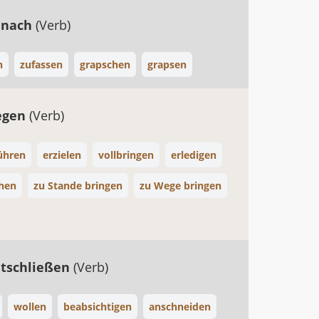
 nach
(Verb)
n
zufassen
grapschen
grapsen
egen
(Verb)
ühren
erzielen
vollbringen
erledigen
chen
zu Stande bringen
zu Wege bringen
ntschließen
(Verb)
wollen
beabsichtigen
anschneiden