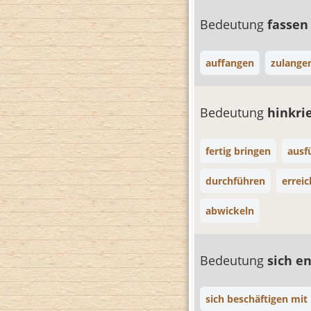
Bedeutung
fassen
auffangen
zulange
Bedeutung
hinkri
fertig bringen
ausf
durchführen
errei
abwickeln
Bedeutung
sich e
sich beschäftigen mit