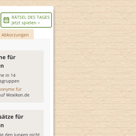
RÄTSEL DES TAGES
Jetzt spielen >
Abkürzungen
e für
en
e in 14
sgruppen
nonyme für
auf Woxikon.de
sätze für
en
ie den Jungen nicht