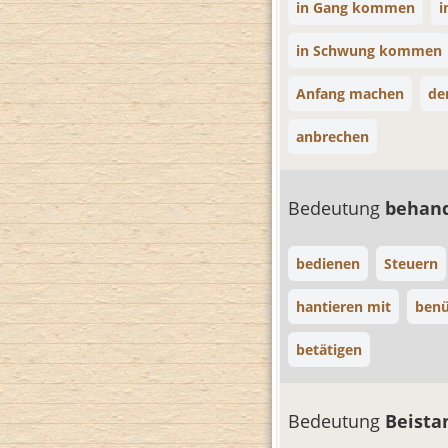
in Gang kommen
i
in Schwung kommen
Anfang machen
de
anbrechen
Bedeutung
behan
bedienen
Steuern
hantieren mit
benü
betätigen
Bedeutung
Beista