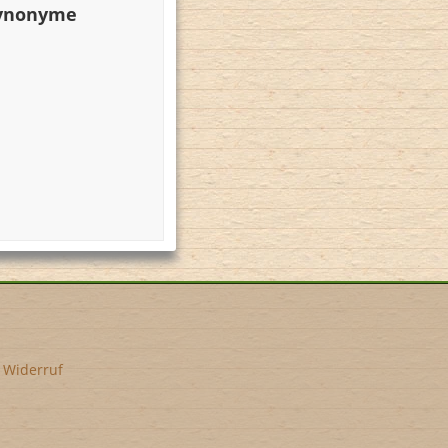
Synonyme
•
Widerruf