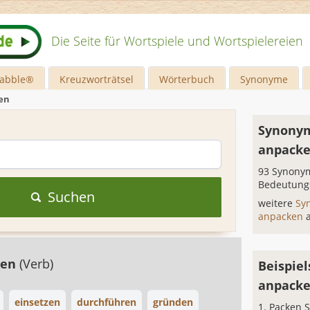
Die Seite für Wortspiele und Wortspielereien
rabble®
Kreuzworträtsel
Wörterbuch
Synonyme
en
Synonym
anpack
93 Synonym
Bedeutung
Suchen
weitere
Sy
anpacken
gen
(Verb)
Beispiel
anpack
einsetzen
durchführen
gründen
Packen S