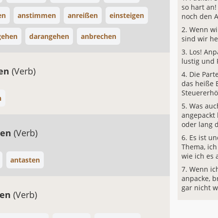
so hart an!
en
anstimmen
anreißen
einsteigen
noch den 
Wenn wir
gehen
darangehen
anbrechen
sind wir he
Los! Anp
lustig und
sen
(Verb)
Die Parte
das heiße 
Steuererh
n
Was auc
angepackt 
oder lang
ren
(Verb)
Es ist un
Thema, ich 
wie ich es 
antasten
Wenn ich
anpacke, b
gar nicht 
nen
(Verb)