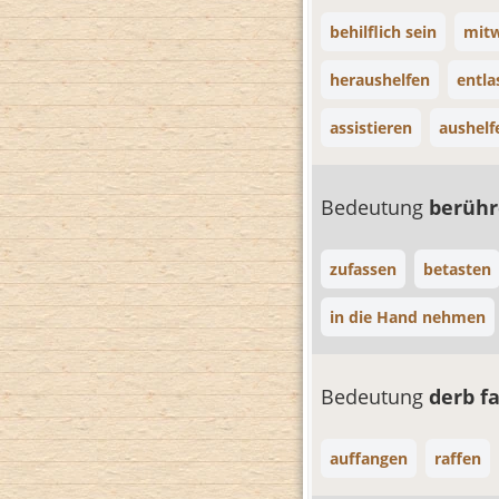
behilflich sein
mitw
heraushelfen
entla
assistieren
aushelf
Bedeutung
berüh
zufassen
betasten
in die Hand nehmen
Bedeutung
derb f
auffangen
raffen