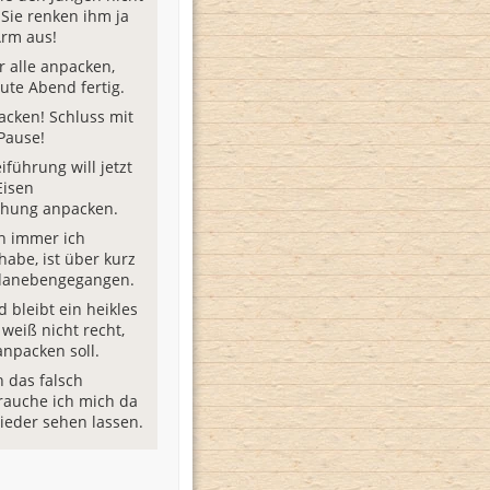
 Sie renken ihm ja
Arm aus!
 alle anpacken,
ute Abend fertig.
acken! Schluss mit
 Pause!
iführung will jetzt
Eisen
öhung anpacken.
h immer ich
habe, ist über kurz
 danebengegangen.
d bleibt ein heikles
weiß nicht recht,
anpacken soll.
 das falsch
rauche ich mich da
wieder sehen lassen.