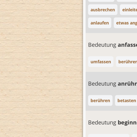
ausbrechen
einleit
anlaufen
etwas an
Bedeutung
anfas
umfassen
berühre
Bedeutung
anrüh
berühren
betasten
Bedeutung
begin