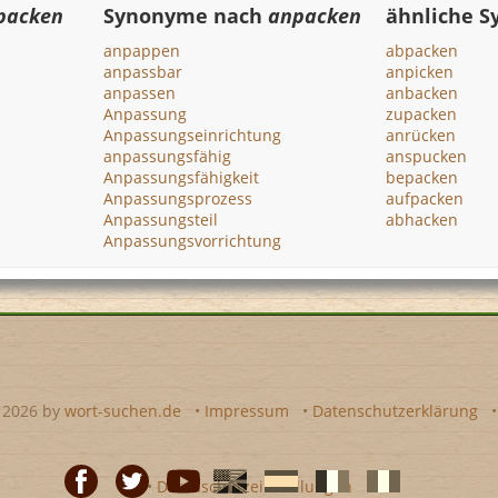
packen
Synonyme nach
anpacken
ähnliche 
anpappen
abpacken
anpassbar
anpicken
anpassen
anbacken
Anpassung
zupacken
Anpassungseinrichtung
anrücken
anpassungsfähig
anspucken
Anpassungsfähigkeit
bepacken
Anpassungsprozess
aufpacken
Anpassungsteil
abhacken
Anpassungsvorrichtung
- 2026 by
wort-suchen.de
•
Impressum
•
Datenschutzerklärung
•
Datenschutzeinstellungen