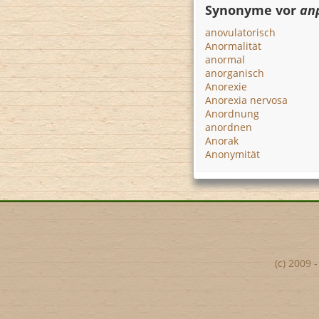
Synonyme vor
an
anovulatorisch
Anormalität
anormal
anorganisch
Anorexie
Anorexia nervosa
Anordnung
anordnen
Anorak
Anonymität
(c) 2009 