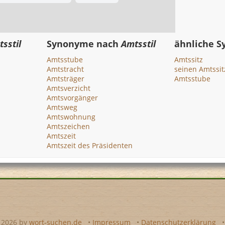
sstil
Synonyme nach
Amtsstil
ähnliche 
Amtsstube
Amtssitz
Amtstracht
seinen Amtssi
Amtsträger
Amtsstube
Amtsverzicht
Amtsvorgänger
Amtsweg
Amtswohnung
Amtszeichen
Amtszeit
Amtszeit des Präsidenten
- 2026 by
wort-suchen.de
•
Impressum
•
Datenschutzerklärung