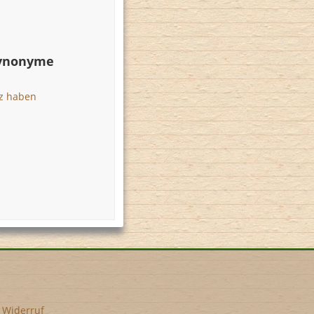
Synonyme
tz haben
•
Widerruf