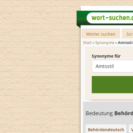
Wörter suchen
Sc
Start
»
Synonyme
»
Amtssti
Synonyme für
Bedeutung
Behör
Behördendeutsch