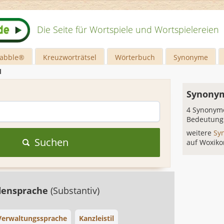
Die Seite für Wortspiele und Wortspielereien
rabble®
Kreuzworträtsel
Wörterbuch
Synonyme
l
Synonym
4 Synonyme
Bedeutung
weitere
Sy
Suchen
auf Woxiko
densprache
(Substantiv)
Verwaltungssprache
Kanzleistil