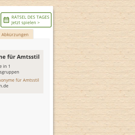
RÄTSEL DES TAGES
Jetzt spielen >
Abkürzungen
e für Amtsstil
 in 1
sgruppen
nonyme für Amtsstil
n.de