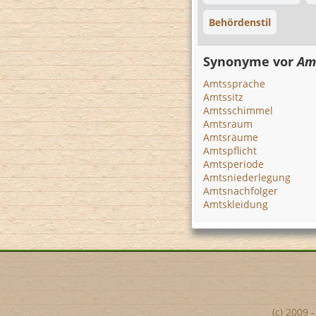
Behördenstil
Synonyme vor
Amt
Amtssprache
Amtssitz
Amtsschimmel
Amtsraum
Amtsräume
Amtspflicht
Amtsperiode
Amtsniederlegung
Amtsnachfolger
Amtskleidung
(c) 2009 