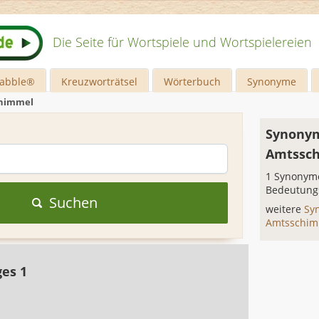
Die Seite für Wortspiele und Wortspielereien
rabble®
Kreuzworträtsel
Wörterbuch
Synonyme
himmel
Synonym
Amtssc
1 Synonyme
Bedeutung
Suchen
weitere
Sy
Amtsschi
ges 1