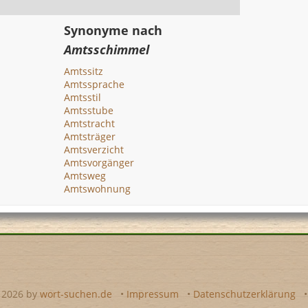
Synonyme nach
Amtsschimmel
Amtssitz
Amtssprache
Amtsstil
Amtsstube
Amtstracht
Amtsträger
Amtsverzicht
Amtsvorgänger
Amtsweg
Amtswohnung
- 2026 by
wort-suchen.de
•
Impressum
•
Datenschutzerklärung