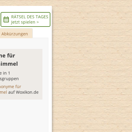
RÄTSEL DES TAGES
Jetzt spielen >
Abkürzungen
e für
himmel
 in 1
sgruppen
nonyme für
mmel
auf Woxikon.de