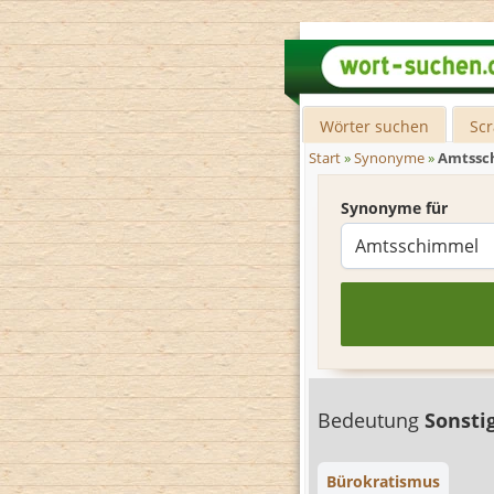
Wörter suchen
Sc
Start
»
Synonyme
»
Amtssc
Synonyme für
Bedeutung
Sonsti
Bürokratismus