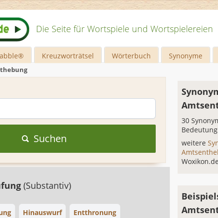
Die Seite für Wortspiele und Wortspielereien
rabble®
Kreuzworträtsel
Wörterbuch
Synonyme
thebung
Synonym
Amtsen
30 Synonym
Bedeutung
Suchen
weitere
Sy
Amtsenth
Woxikon.d
ufung
(Substantiv)
Beispiel
Amtsen
ung
Hinauswurf
Entthronung