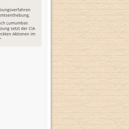
bungsverfahren
 Amtsenthebung.
ach Lumumbas
ung setzt der CIA
eckten Aktionen im
“