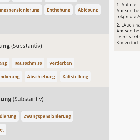
Auf das
ngspensionierung
Enthebung
Ablösung
Amtsenthe
folgte die
„Auch n
Amtsentheb
seine verd
Kongo fort.
zung
(Substantiv)
ang
Rausschmiss
Verderben
ndierung
Abschiebung
Kaltstellung
sung
(Substantiv)
dierung
Zwangspensionierung
ng