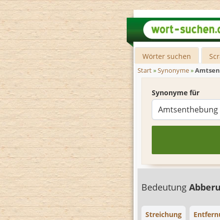
Wörter suchen
Sc
Start
»
Synonyme
»
Amtsen
Synonyme für
Bedeutung
Abber
Streichung
Entfern