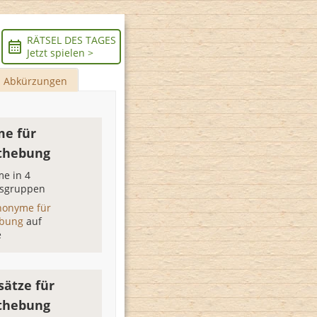
RÄTSEL DES TAGES
Jetzt spielen >
Abkürzungen
e für
thebung
e in 4
sgruppen
nonyme für
ebung
auf
e
sätze für
thebung