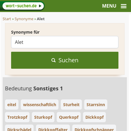
Start
»
Synonyme
»
Alet
Synonyme für
Suchen
Bedeutung
Sonstiges 1
eitel
wissenschaftlich
Sturheit
Starrsinn
Trotzkopf
Sturkopf
Querkopf
Dickkopf
Dickschädel
Dickkopffalter
Dickkopfschnäpper