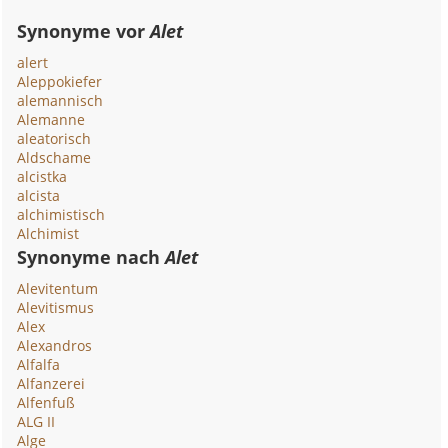
Synonyme vor
Alet
alert
Aleppokiefer
alemannisch
Alemanne
aleatorisch
Aldschame
alcistka
alcista
alchimistisch
Alchimist
Synonyme nach
Alet
Alevitentum
Alevitismus
Alex
Alexandros
Alfalfa
Alfanzerei
Alfenfuß
ALG II
Alge