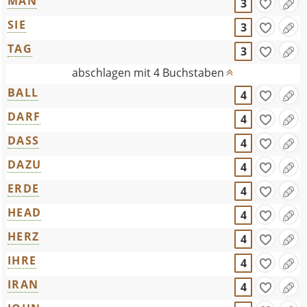
MAN
3
SIE
3
TAG
3
abschlagen mit 4 Buchstaben
BALL
4
DARF
4
DASS
4
DAZU
4
ERDE
4
HEAD
4
HERZ
4
IHRE
4
IRAN
4