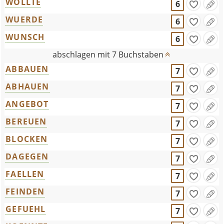
WOLLTE
6
WUERDE
6
WUNSCH
6
abschlagen mit 7 Buchstaben
ABBAUEN
7
ABHAUEN
7
ANGEBOT
7
BEREUEN
7
BLOCKEN
7
DAGEGEN
7
FAELLEN
7
FEINDEN
7
GEFUEHL
7