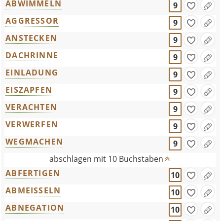
ABWIMMELN
9
AGGRESSOR
9
ANSTECKEN
9
DACHRINNE
9
EINLADUNG
9
EISZAPFEN
9
VERACHTEN
9
VERWERFEN
9
WEGMACHEN
9
abschlagen mit 10 Buchstaben
ABFERTIGEN
10
ABMEISSELN
10
ABNEGATION
10