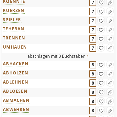
KOENNTE
7
KUERZEN
7
SPIELER
7
TEHERAN
7
TRENNEN
7
UMHAUEN
7
abschlagen mit 8 Buchstaben
ABHACKEN
8
ABHOLZEN
8
ABLEHNEN
8
ABLOESEN
8
ABMACHEN
8
ABWEHREN
8