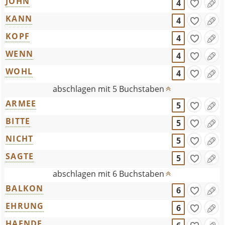
JOHN
4
KANN
4
KOPF
4
WENN
4
WOHL
4
abschlagen mit 5 Buchstaben
ARMEE
5
BITTE
5
NICHT
5
SAGTE
5
abschlagen mit 6 Buchstaben
BALKON
6
EHRUNG
6
HAENDE