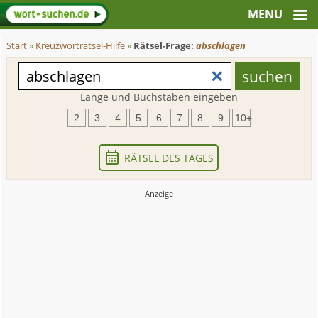
Start
»
Kreuzworträtsel-Hilfe
»
Rätsel-Frage:
abschlagen
Länge und Buchstaben eingeben
2
3
4
5
6
7
8
9
10+
RÄTSEL DES TAGES