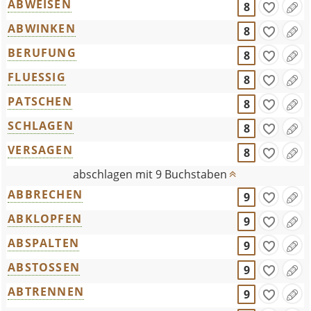
ABWEISEN
8
ABWINKEN
8
BERUFUNG
8
FLUESSIG
8
PATSCHEN
8
SCHLAGEN
8
VERSAGEN
8
abschlagen mit 9 Buchstaben
ABBRECHEN
9
ABKLOPFEN
9
ABSPALTEN
9
ABSTOSSEN
9
ABTRENNEN
9