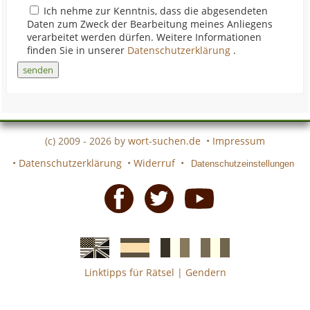
Ich nehme zur Kenntnis, dass die abgesendeten
Daten zum Zweck der Bearbeitung meines Anliegens
verarbeitet werden dürfen. Weitere Informationen
finden Sie in unserer
Datenschutzerklärung
.
(c) 2009 - 2026 by
wort-suchen.de
•
Impressum
•
Datenschutzerklärung
•
Widerruf
•
Datenschutzeinstellungen
Facebook
Twitter
Youtube
Linktipps für Rätsel
|
Gendern
Englische
Spanische
französiche
italienische
wort-
wort-
Kreuzworträtsel-
Kreuzworträtsel-