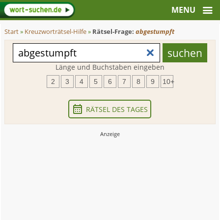
Start
»
Kreuzworträtsel-Hilfe
»
Rätsel-Frage:
abgestumpft
Länge und Buchstaben eingeben
2
3
4
5
6
7
8
9
10+
RÄTSEL DES TAGES