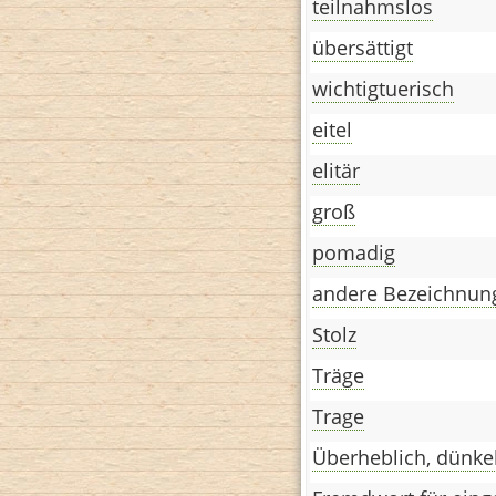
teilnahmslos
übersättigt
wichtigtuerisch
eitel
elitär
groß
pomadig
andere Bezeichnung
Stolz
Träge
Trage
Überheblich, dünke