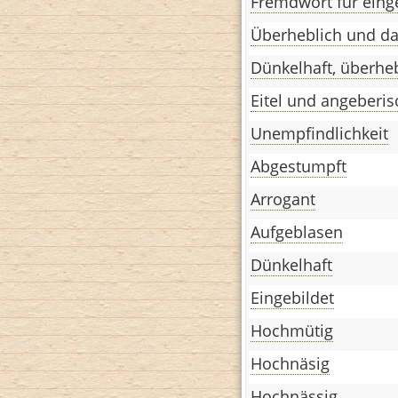
Fremdwort für eing
Überheblich und d
Dünkelhaft, überhe
Eitel und angeberis
Unempfindlichkeit
Abgestumpft
Arrogant
Aufgeblasen
Dünkelhaft
Eingebildet
Hochmütig
Hochnäsig
Hochnässig