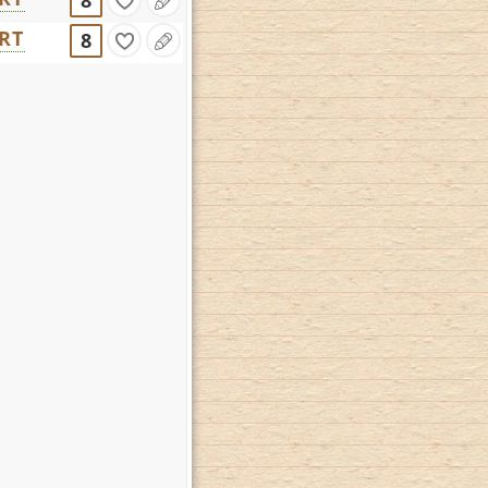
8
RT
8