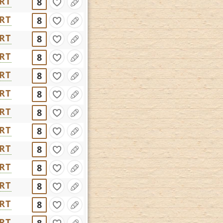
RT
8
RT
8
RT
8
RT
8
RT
8
RT
8
RT
8
RT
8
RT
8
RT
8
RT
8
RT
8
RT