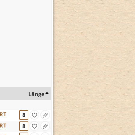
Länge
RT
8
RT
8