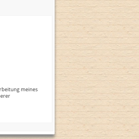
rbeitung meines
serer