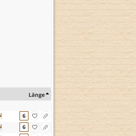
Länge
N
6
N
6