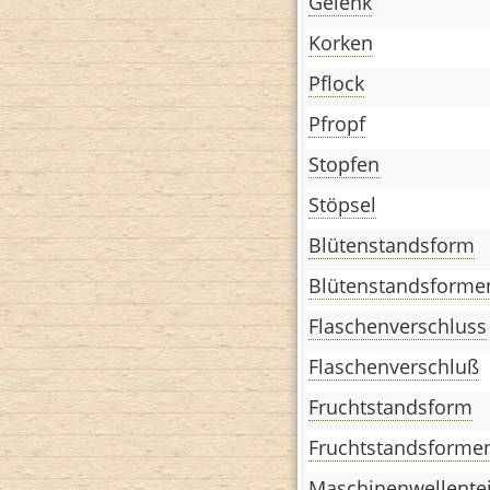
Gelenk
Korken
Pflock
Pfropf
Stopfen
Stöpsel
Blütenstandsform
Blütenstandsforme
Flaschenverschluss
Flaschenverschluß
Fruchtstandsform
Fruchtstandsforme
Maschinenwellentei