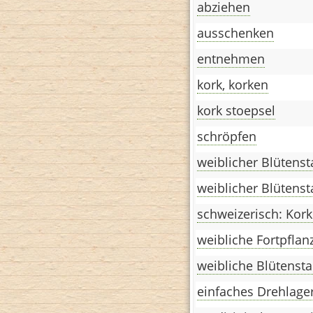
abziehen
ausschenken
entnehmen
kork, korken
kork stoepsel
schröpfen
weiblicher Blütens
weiblicher Blütens
schweizerisch: Kor
weibliche Fortpfl
weibliche Blütenst
einfaches Drehlage