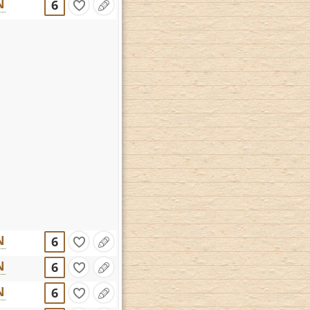
N
6
N
6
N
6
N
6