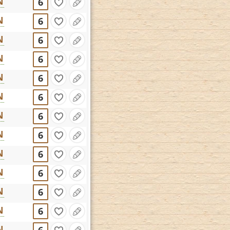
N
6
N
6
N
6
N
6
N
6
N
6
N
6
N
6
N
6
N
6
N
6
N
6
N