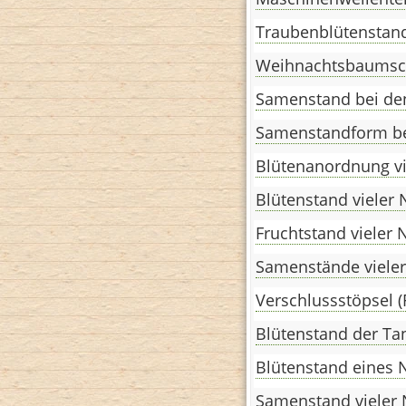
Traubenblütenstan
Weihnachtsbaums
Samenstand bei de
Samenstandform be
Blütenanordnung v
Blütenstand vieler
Fruchtstand vieler
Samenstände viele
Verschlussstöpsel (
Blütenstand der Ta
Blütenstand eines
Samenstand vieler