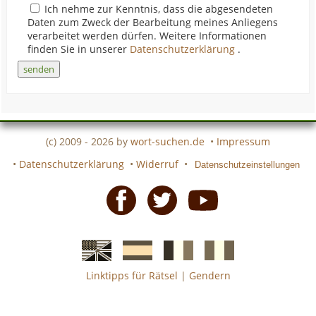
Ich nehme zur Kenntnis, dass die abgesendeten
Daten zum Zweck der Bearbeitung meines Anliegens
verarbeitet werden dürfen. Weitere Informationen
finden Sie in unserer
Datenschutzerklärung
.
(c) 2009 - 2026 by
wort-suchen.de
•
Impressum
•
Datenschutzerklärung
•
Widerruf
•
Datenschutzeinstellungen
Facebook
Twitter
Youtube
Linktipps für Rätsel
|
Gendern
Englische
Spanische
französiche
italienische
wort-
wort-
Kreuzworträtsel-
Kreuzworträtsel-