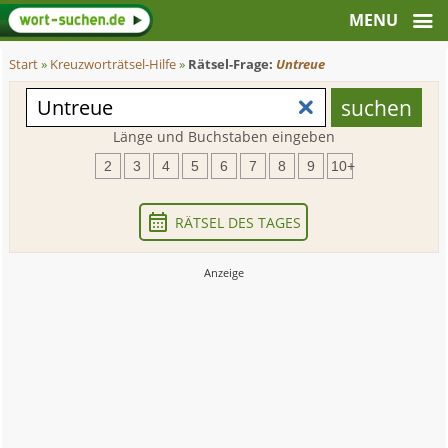
Start
»
Kreuzworträtsel-Hilfe
»
Rätsel-Frage:
Untreue
Länge und Buchstaben eingeben
2
3
4
5
6
7
8
9
10+
RÄTSEL DES TAGES