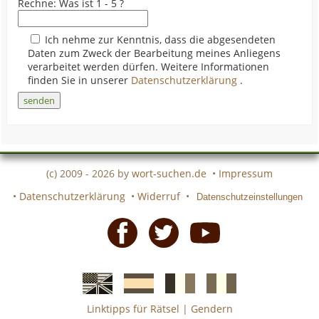
Rechne: Was ist 1 - 5 ?
Ich nehme zur Kenntnis, dass die abgesendeten
Daten zum Zweck der Bearbeitung meines Anliegens
verarbeitet werden dürfen. Weitere Informationen
finden Sie in unserer
Datenschutzerklärung
.
(c) 2009 - 2026 by
wort-suchen.de
•
Impressum
•
Datenschutzerklärung
•
Widerruf
•
Datenschutzeinstellungen
Facebook
Twitter
Youtube
Linktipps für Rätsel
|
Gendern
Englische
Spanische
französiche
italienische