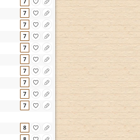
7
7
7
7
7
7
7
7
7
7
8
8