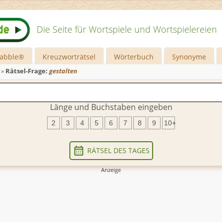
Die Seite für Wortspiele und Wortspielereien
rabble®
Kreuzworträtsel
Wörterbuch
Synonyme
»
Rätsel-Frage:
gestalten
Länge und Buchstaben eingeben
2
3
4
5
6
7
8
9
10+
RÄTSEL DES TAGES