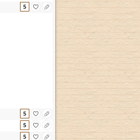
5
5
5
5