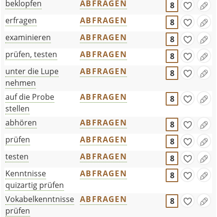
beklopfen
ABFRAGEN
8
erfragen
ABFRAGEN
8
examinieren
ABFRAGEN
8
prüfen, testen
ABFRAGEN
8
unter die Lupe
ABFRAGEN
8
nehmen
auf die Probe
ABFRAGEN
8
stellen
abhören
ABFRAGEN
8
prüfen
ABFRAGEN
8
testen
ABFRAGEN
8
Kenntnisse
ABFRAGEN
8
quizartig prüfen
Vokabelkenntnisse
ABFRAGEN
8
prüfen